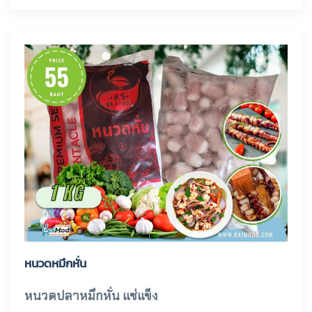
หนวดหมึกหั่น
หนวดปลาหมึกหั่น แช่แข็ง