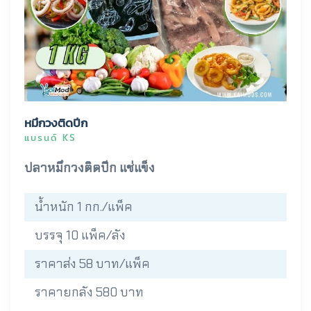
หมึกวงติดปีก
แบรนด์ KS
ปลาหมึกวงติดปีก แช่แข็ง
น้ำหนัก 1 กก./แพ็ค
บรรจุ 10 แพ็ค/ลัง
ราคาส่ง 58 บาท/แพ็ค
ราคายกลัง 580 บาท