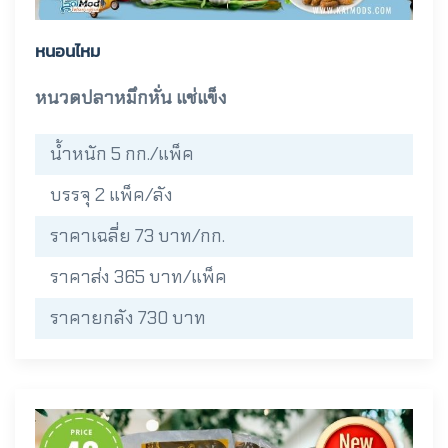
หนอนไหม
หนวดปลาหมึกหั่น แช่แข็ง
น้ำหนัก 5 กก./แพ็ค
บรรจุ 2 แพ็ค/ลัง
ราคาเฉลี่ย 73 บาท/กก.
ราคาส่ง 365 บาท/แพ็ค
ราคายกลัง 730 บาท