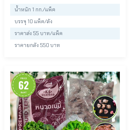
น้ำหนัก 1 กก./แพ็ค
บรรจุ 10 แพ็ค/ลัง
ราคาส่ง 55 บาท/แพ็ค
ราคายกลัง 550 บาท