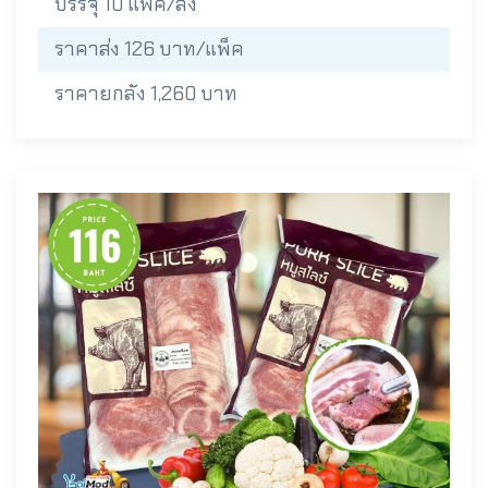
บรรจุ 10 แพ็ค/ลัง
ราคาส่ง 126 บาท/แพ็ค
ราคายกลัง 1,260 บาท