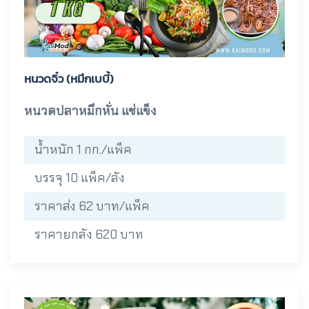
หนวดจิ๋ว (หมึกเบบี้)
หนวดปลาหมึกหั่น แช่แข็ง
น้ำหนัก 1 กก./แพ็ค
บรรจุ 10 แพ็ค/ลัง
ราคาส่ง 62 บาท/แพ็ค
ราคายกลัง 620 บาท