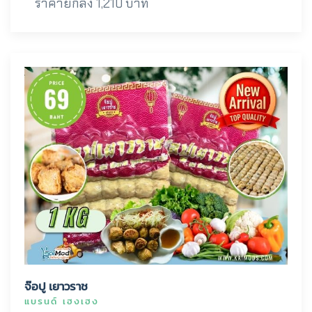
ราคายกลัง 1,210 บาท
จ๊อปู เยาวราช
แบรนด์ เฮงเฮง