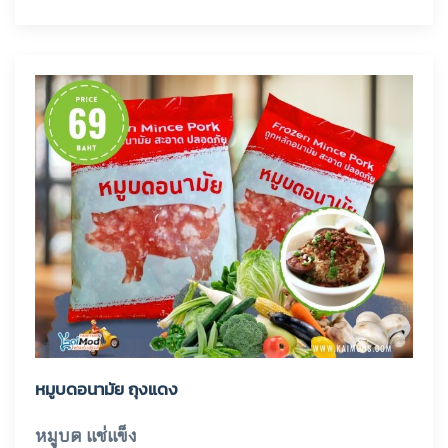
หมูบดอนามัย ถุงแดง
หมูบด แช่แข็ง