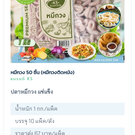
หมึกวง 50 ชิ้น (หมึกวงติดหนัง)
แบรนด์ KS
ปลาหมึกวง แช่แข็ง
น้ำหนัก 1 กก./แพ็ค
บรรจุ 10 แพ็ค/ลัง
ราคาส่ง 67 บาท/แพ็ค