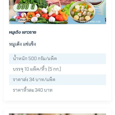
หมูเด้ง เยาวราช
หมูเด้ง แช่แข็ง
น้ำหนัก 500 กรัม/แพ็ค
บรรจุ 10 แพ็ค/หิ้ว (5 กก.)
ราคาส่ง 34 บาท/แพ็ค
ราคาหิ้วละ 340 บาท