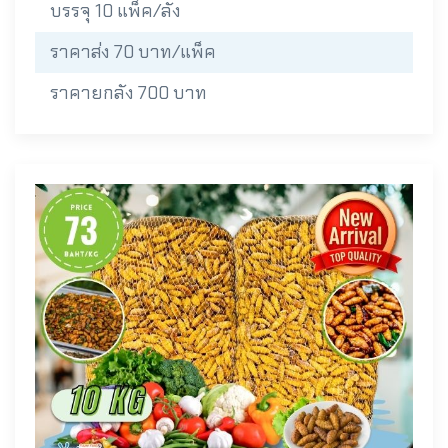
บรรจุ 10 แพ็ค/ลัง
ราคาส่ง 70 บาท/แพ็ค
ราคายกลัง 700 บาท