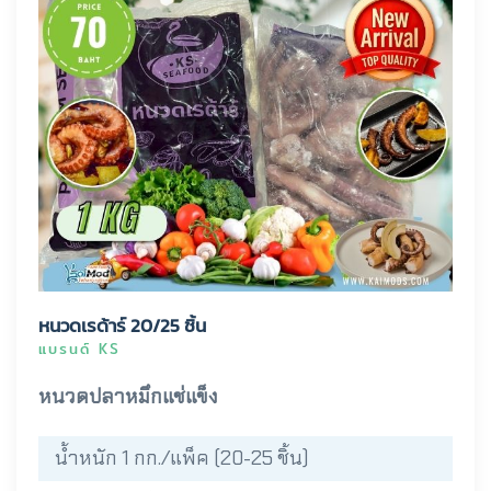
หนวดเรด้าร์ 20/25 ชิ้น
แบรนด์ KS
หนวดปลาหมึกแช่แข็ง
น้ำหนัก 1 กก./แพ็ค (20-25 ชิ้น)