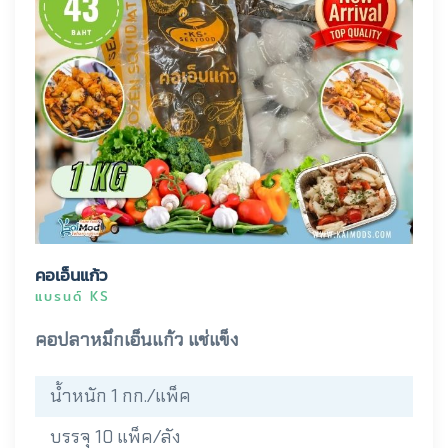
คอเอ็นแก้ว
แบรนด์ KS
คอปลาหมึกเอ็นแก้ว แช่แข็ง
น้ำหนัก 1 กก./แพ็ค
บรรจุ 10 แพ็ค/ลัง