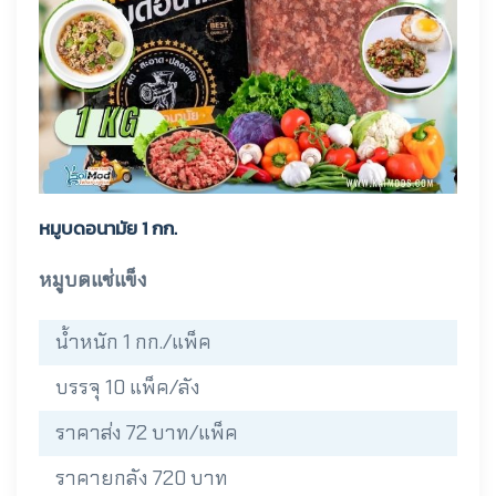
หมูบดอนามัย 1 กก.
หมูบดแช่แข็ง
น้ำหนัก 1 กก./แพ็ค
บรรจุ 10 แพ็ค/ลัง
ราคาส่ง 72 บาท/แพ็ค
ราคายกลัง 720 บาท