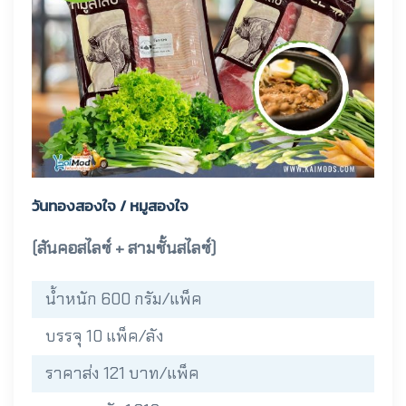
วันทองสองใจ / หมูสองใจ
(สันคอสไลซ์ + สามชั้นสไลซ์)
น้ำหนัก 600 กรัม/แพ็ค
บรรจุ 10 แพ็ค/ลัง
ราคาส่ง 121 บาท/แพ็ค