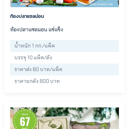
ท้องปลาแซลม่อน
ท้องปลาแซลมอน แช่แข็ง
น้ำหนัก 1 กก./แพ็ค
บรรจุ 10 แพ็ค/ลัง
ราคาส่ง 80 บาท/แพ็ค
ราคายกลัง 800 บาท