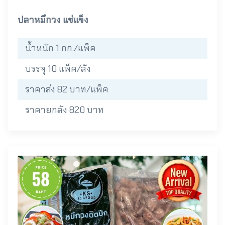
ปลาหมึกวง แช่แข็ง
น้ำหนัก 1 กก./แพ็ค
บรรจุ 10 แพ็ค/ลัง
ราคาส่ง 82 บาท/แพ็ค
ราคายกลัง 820 บาท