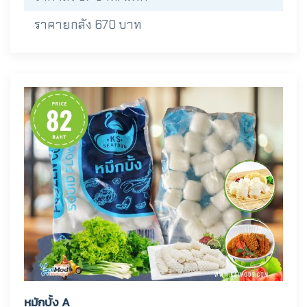
ราคายกลัง 670 บาท
หมักบั้ง A