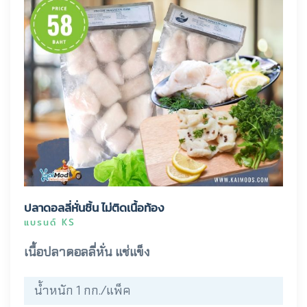
ปลาดอลลี่หั่นชิ้น ไม่ติดเนื้อท้อง
แบรนด์ KS
เนื้อปลาดอลลี่หั่น แช่แข็ง
น้ำหนัก 1 กก./แพ็ค