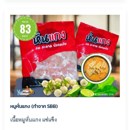
หมูหั่นแกง (ทำจาก SBB)
เนื้อหมูหั่นแกง แช่แข็ง