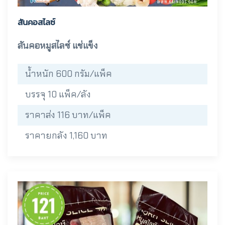
สันคอสไลซ์
สันคอหมูสไลซ์ แช่แข็ง
น้ำหนัก 600 กรัม/แพ็ค
บรรจุ 10 แพ็ค/ลัง
ราคาส่ง 116 บาท/แพ็ค
ราคายกลัง 1,160 บาท