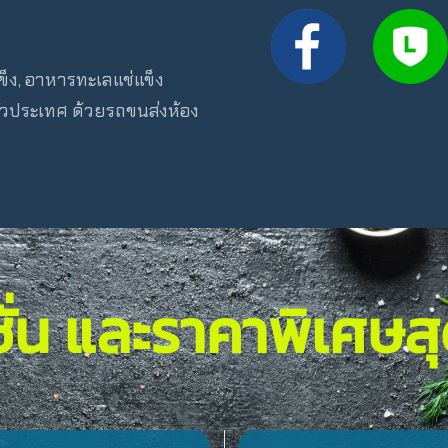
ง, อาหารทะเลแช่แข็ง
ั่วประเทศ ด้วยรถขนส่งห้อง
่น และราคาพิเศษส