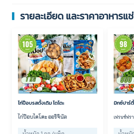
รายละเอียด และราคาอาหารแช่
ไก่ป๊อบรสดั้งเดิม ไตโตะ
มิกซ์ปาร์ตี
ไก่ป๊อบไตโตะ ออริจินัล
เฟรนซ์ฟรายส
น้ำหนัก 1 กก./แพ็ค
น้ำหนั