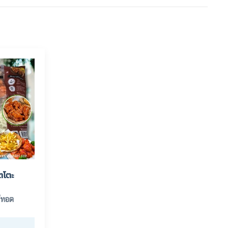
ไตโตะ
่ทอด