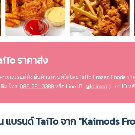
iTo ราคาส่ง
หลายแบรนด์ดัง สินค้าแบรนด์ไตโตะ TaiTo Frozen Foods ราคาส่
เติม โทร.
096-281-3388
หรือ Line ID :
@kaimod
(Line ID หลั
่น แบรนด์ TaiTo จาก "Kaimods Fr