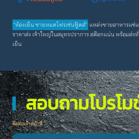
"ห้องเย็น ขายหมดโฟรเซ่นฟู้ดส์"
แหล่งขายอาหารแช่แข็
ราคาส่ง เจ้าใหญ่ในสมุทรปราการ สต๊อกแน่น พร้อมส่งท
เย็น
สอบถามโปรโมชั
ติดต่อเจ้าหน้าที่