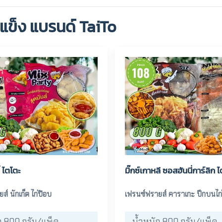
แข็ง แบรนด์ TaiTo
้ ไตโตะ
มิ๊กซ์เกาหลี ซอสฮันนี่การ์ลิก 
์ นักเก็ต ไก่ป๊อบ
เฟรนซ์ฟรายส์ คาราเกะ ปีกบนไก
ก 800 กรัม/แพ็ค
น้ำหนัก 800 กรัม/แพ็ค