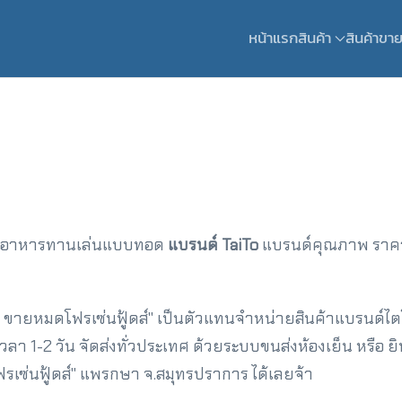
หน้าแรก
สินค้า
สินค้าขาย
ยอาหารทานเล่นแบบทอด
แบรนด์ TaiTo
แบรนด์คุณภาพ ราคาเ
็น ขายหมดโฟรเซ่นฟู้ดส์" เป็นตัวแทนจำหน่ายสินค้าแบรนด์
เวลา 1-2 วัน จัดส่งทั่วประเทศ ด้วยระบบขนส่งห้องเย็น หรือ ยินด
เซ่นฟู้ดส์" แพรกษา จ.สมุทรปราการ ได้เลยจ้า