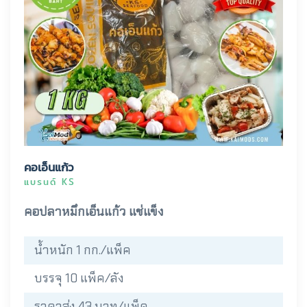
คอเอ็นแก้ว
แบรนด์ KS
คอปลาหมึกเอ็นแก้ว แช่แข็ง
น้ำหนัก 1 กก./แพ็ค
บรรจุ 10 แพ็ค/ลัง
ราคาส่ง 43 บาท/แพ็ค