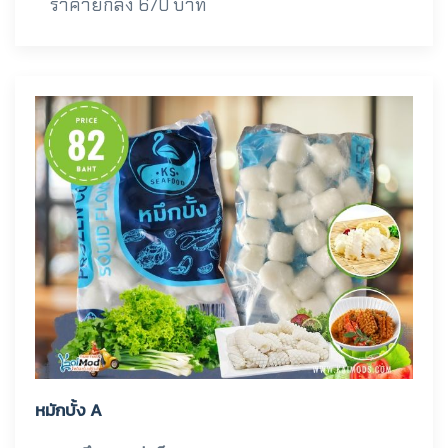
ราคายกลัง 670 บาท
หมักบั้ง A