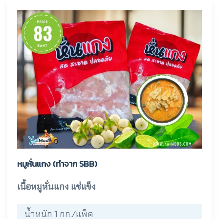
หมูหั่นแกง (ทำจาก SBB)
เนื้อหมูหั่นแกง แช่แข็ง
น้ำหนัก 1 กก./แพ็ค