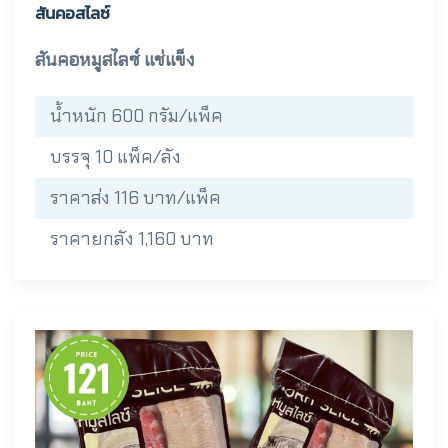
สันคอสไลซ์
สันคอหมูสไลซ์ แช่แข็ง
น้ำหนัก 600 กรัม/แพ็ค
บรรจุ 10 แพ็ค/ลัง
ราคาส่ง 116 บาท/แพ็ค
ราคายกลัง 1,160 บาท