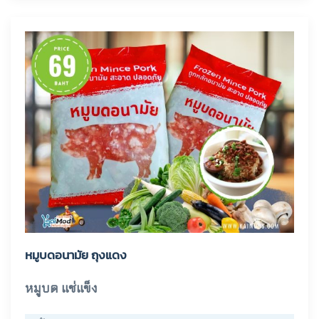
หมูบดอนามัย ถุงแดง
หมูบด แช่แข็ง