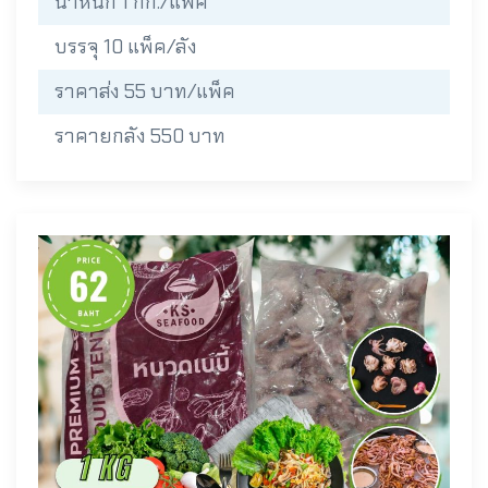
น้ำหนัก 1 กก./แพ็ค
บรรจุ 10 แพ็ค/ลัง
ราคาส่ง 55 บาท/แพ็ค
ราคายกลัง 550 บาท