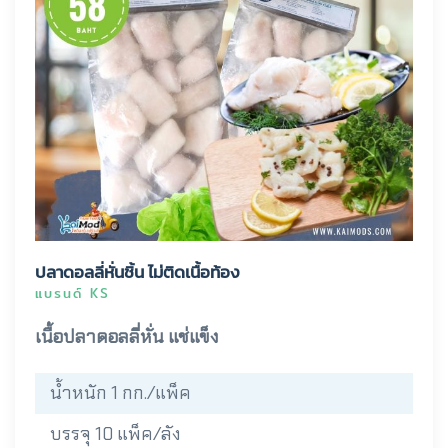
ปลาดอลลี่หั่นชิ้น ไม่ติดเนื้อท้อง
แบรนด์ KS
เนื้อปลาดอลลี่หั่น แช่แข็ง
น้ำหนัก 1 กก./แพ็ค
บรรจุ 10 แพ็ค/ลัง