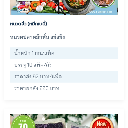
หนวดจิ๋ว (หมึกเบบี้)
หนวดปลาหมึกหั่น แช่แข็ง
น้ำหนัก 1 กก./แพ็ค
บรรจุ 10 แพ็ค/ลัง
ราคาส่ง 62 บาท/แพ็ค
ราคายกลัง 620 บาท