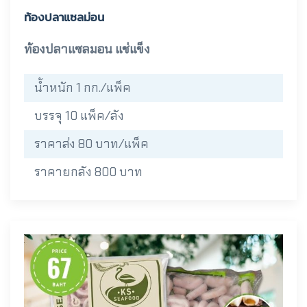
ท้องปลาแซลม่อน
ท้องปลาแซลมอน แช่แข็ง
น้ำหนัก 1 กก./แพ็ค
บรรจุ 10 แพ็ค/ลัง
ราคาส่ง 80 บาท/แพ็ค
ราคายกลัง 800 บาท