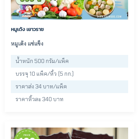
หมูเด้ง เยาวราช
หมูเด้ง แช่แข็ง
น้ำหนัก 500 กรัม/แพ็ค
บรรจุ 10 แพ็ค/หิ้ว (5 กก.)
ราคาส่ง 34 บาท/แพ็ค
ราคาหิ้วละ 340 บาท