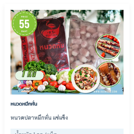
หนวดหมึกหั่น
หนวดปลาหมึกหั่น แช่แข็ง