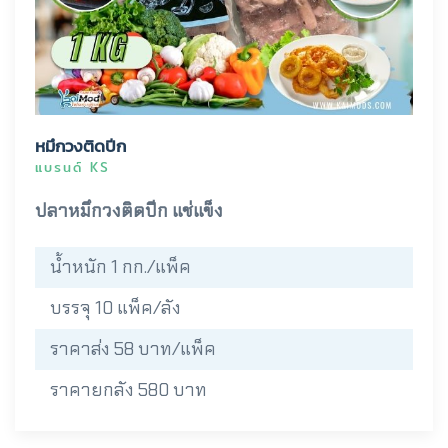
หมึกวงติดปีก
แบรนด์ KS
ปลาหมึกวงติดปีก แช่แข็ง
น้ำหนัก 1 กก./แพ็ค
บรรจุ 10 แพ็ค/ลัง
ราคาส่ง 58 บาท/แพ็ค
ราคายกลัง 580 บาท