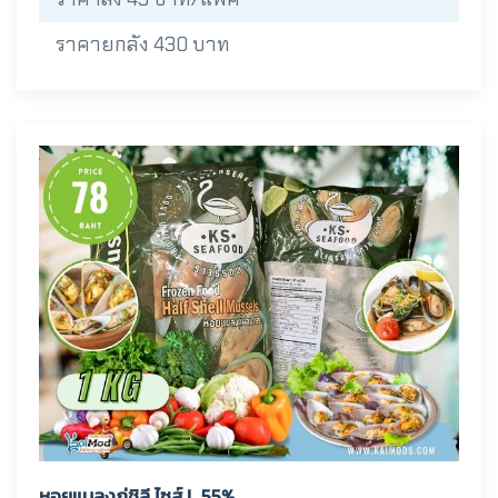
ราคายกลัง 430 บาท
หอยแมลงภู่ชิลี ไซส์ L 55%