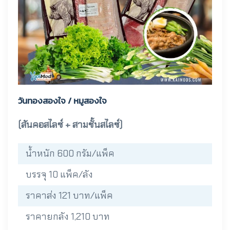
วันทองสองใจ / หมูสองใจ
(สันคอสไลซ์ + สามชั้นสไลซ์)
น้ำหนัก 600 กรัม/แพ็ค
บรรจุ 10 แพ็ค/ลัง
ราคาส่ง 121 บาท/แพ็ค
ราคายกลัง 1,210 บาท