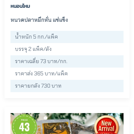
หนอนไหม
หนวดปลาหมึกหั่น แช่แข็ง
น้ำหนัก 5 กก./แพ็ค
บรรจุ 2 แพ็ค/ลัง
ราคาเฉลี่ย 73 บาท/กก.
ราคาส่ง 365 บาท/แพ็ค
ราคายกลัง 730 บาท