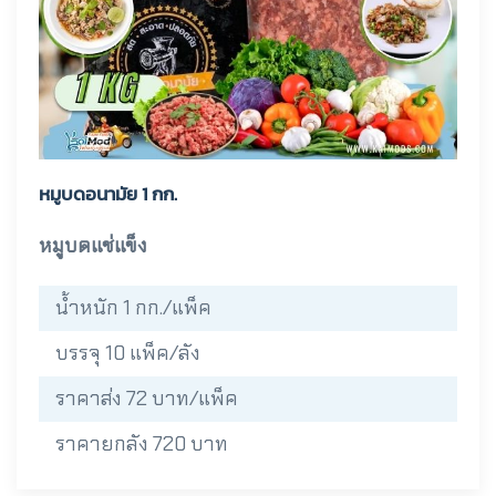
หมูบดอนามัย 1 กก.
หมูบดแช่แข็ง
น้ำหนัก 1 กก./แพ็ค
บรรจุ 10 แพ็ค/ลัง
ราคาส่ง 72 บาท/แพ็ค
ราคายกลัง 720 บาท