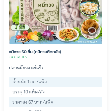
หมึกวง 50 ชิ้น (หมึกวงติดหนัง)
แบรนด์ KS
ปลาหมึกวง แช่แข็ง
น้ำหนัก 1 กก./แพ็ค
บรรจุ 10 แพ็ค/ลัง
ราคาส่ง 67 บาท/แพ็ค