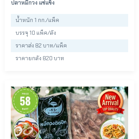
ปลาหมึกวง แช่แข็ง
น้ำหนัก 1 กก./แพ็ค
บรรจุ 10 แพ็ค/ลัง
ราคาส่ง 82 บาท/แพ็ค
ราคายกลัง 820 บาท